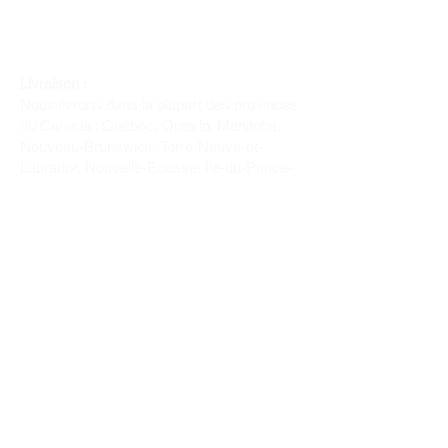
Livraison :
Nous livrons dans la plupart des provinces
du Canada : Québec, Ontario, Manitoba,
Nouveau-Brunswick, Terre-Neuve-et-
Labrador, Nouvelle-Écosse, Île-du-Prince-
Édouard et Saskatchewan.
Politique de remboursement :
Il n'y a pas de retour pour du tissus car
nous l'avons coupé pour vous.
Depuis 1970