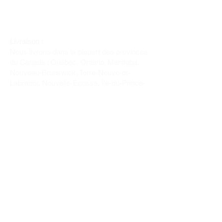
Livraison :
Nous livrons dans la plupart des provinces
du Canada : Québec, Ontario, Manitoba,
Nouveau-Brunswick, Terre-Neuve-et-
Labrador, Nouvelle-Écosse, Île-du-Prince-
Édouard et Saskatchewan.
Politique de remboursement :
Il n'y a pas de retour pour du tissus car
nous l'avons coupé pour vous.
Depuis 1970