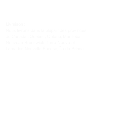
Livraison :
Nous livrons dans la plupart des provinces
du Canada : Québec, Ontario, Manitoba,
Nouveau-Brunswick, Terre-Neuve-et-
Labrador, Nouvelle-Écosse, Île-du-Prince-
Édouard et Saskatchewan.
Politique de remboursement :
Il n'y a pas de retour pour du tissus car
nous l'avons coupé pour vous.
Depuis 1970