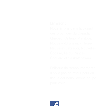
Livraison :
Nous livrons dans la plupart
des provinces du Canada :
Québec, Ontario, Manitoba,
Nouveau-Brunswick, Terre-
Neuve-et-Labrador, Nouvelle-
Écosse, Île-du-Prince-
Édouard et Saskatchewan.
Politique de remboursement :
Il n'y a pas de retour pour du
tissus car nous l'avons coupé
pour vous.