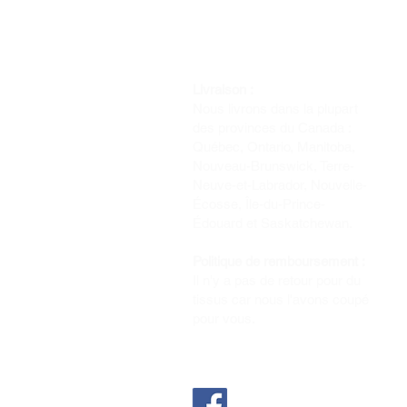
Livraison :
Nous livrons dans la plupart
des provinces du Canada :
Québec, Ontario, Manitoba,
Nouveau-Brunswick, Terre-
Neuve-et-Labrador, Nouvelle-
Écosse, Île-du-Prince-
Édouard et Saskatchewan.
Politique de remboursement :
Il n'y a pas de retour pour du
tissus car nous l'avons coupé
pour vous.