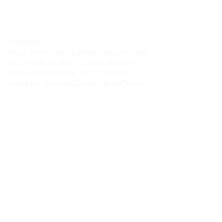
Livraison :
Nous livrons dans la plupart des provinces
du Canada : Québec, Ontario, Manitoba,
Nouveau-Brunswick, Terre-Neuve-et-
Labrador, Nouvelle-Écosse, Île-du-Prince-
Édouard et Saskatchewan.
Politique de remboursement :
Il n'y a pas de retour pour du tissus car
nous l'avons coupé pour vous.
Depuis 1970