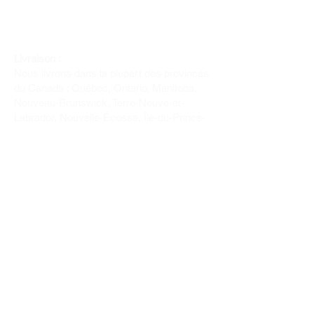
Livraison :
Nous livrons dans la plupart des provinces
du Canada : Québec, Ontario, Manitoba,
Nouveau-Brunswick, Terre-Neuve-et-
Labrador, Nouvelle-Écosse, Île-du-Prince-
Édouard et Saskatchewan.
Politique de remboursement :
Il n'y a pas de retour pour du tissus car
nous l'avons coupé pour vous.
Depuis 1970