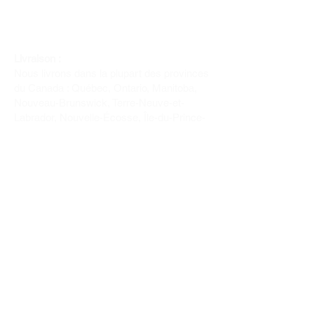
Livraison :
Nous livrons dans la plupart des provinces
du Canada : Québec, Ontario, Manitoba,
Nouveau-Brunswick, Terre-Neuve-et-
Labrador, Nouvelle-Écosse, Île-du-Prince-
Édouard et Saskatchewan.
Politique de remboursement :
Il n'y a pas de retour pour du tissus car
nous l'avons coupé pour vous.
Depuis 1970