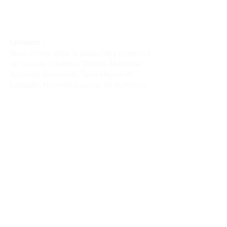
Livraison :
Nous livrons dans la plupart des provinces
du Canada : Québec, Ontario, Manitoba,
Nouveau-Brunswick, Terre-Neuve-et-
Labrador, Nouvelle-Écosse, Île-du-Prince-
Édouard et Saskatchewan.
Politique de remboursement :
Il n'y a pas de retour pour du tissus car
nous l'avons coupé pour vous.
Depuis 1970