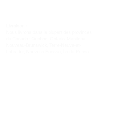
Livraison :
Nous livrons dans la plupart des provinces
du Canada : Québec, Ontario, Manitoba,
Nouveau-Brunswick, Terre-Neuve-et-
Labrador, Nouvelle-Écosse, Île-du-Prince-
Édouard et Saskatchewan.
Politique de remboursement :
Il n'y a pas de retour pour du tissus car
nous l'avons coupé pour vous.
Depuis 1970