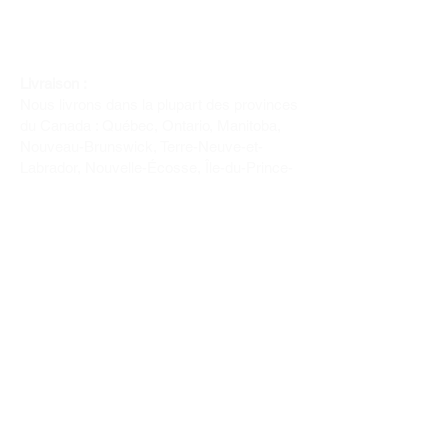
Livraison :
Nous livrons dans la plupart des provinces
du Canada : Québec, Ontario, Manitoba,
Nouveau-Brunswick, Terre-Neuve-et-
Labrador, Nouvelle-Écosse, Île-du-Prince-
Édouard et Saskatchewan.
Politique de remboursement :
Il n'y a pas de retour pour du tissus car
nous l'avons coupé pour vous.
Depuis 1970