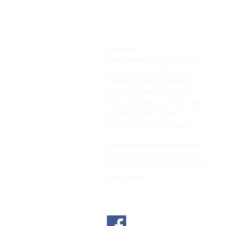
Livraison :
Nous livrons dans la plupart
des provinces du Canada :
Québec, Ontario, Manitoba,
Nouveau-Brunswick, Terre-
Neuve-et-Labrador, Nouvelle-
Écosse, Île-du-Prince-
Édouard et Saskatchewan.
Politique de remboursement :
Il n'y a pas de retour pour du
tissus car nous l'avons coupé
pour vous.