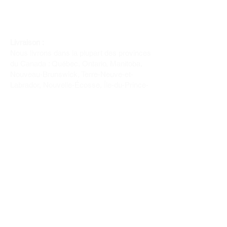
Livraison :
Nous livrons dans la plupart des provinces
du Canada : Québec, Ontario, Manitoba,
Nouveau-Brunswick, Terre-Neuve-et-
Labrador, Nouvelle-Écosse, Île-du-Prince-
Édouard et Saskatchewan.
Politique de remboursement :
Il n'y a pas de retour pour du tissus car
nous l'avons coupé pour vous.
Depuis 1970