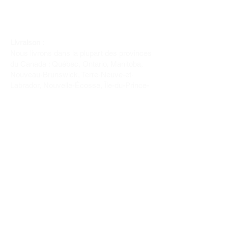
Livraison :
Nous livrons dans la plupart des provinces
du Canada : Québec, Ontario, Manitoba,
Nouveau-Brunswick, Terre-Neuve-et-
Labrador, Nouvelle-Écosse, Île-du-Prince-
Édouard et Saskatchewan.
Politique de remboursement :
Il n'y a pas de retour pour du tissus car
nous l'avons coupé pour vous.
Depuis 1970