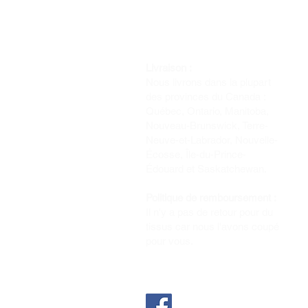
Livraison :
Nous livrons dans la plupart
des provinces du Canada :
Québec, Ontario, Manitoba,
Nouveau-Brunswick, Terre-
Neuve-et-Labrador, Nouvelle-
Écosse, Île-du-Prince-
Édouard et Saskatchewan.
Politique de remboursement :
Il n'y a pas de retour pour du
tissus car nous l'avons coupé
pour vous.