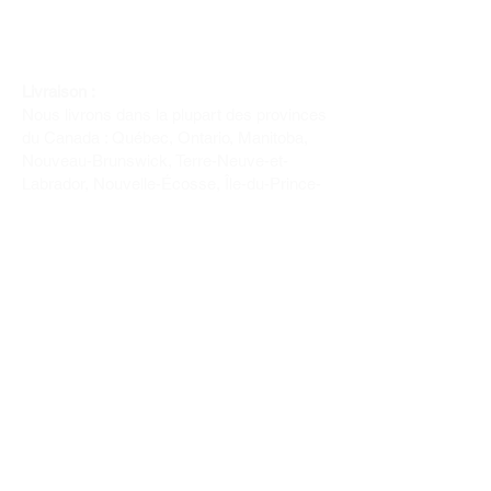
Livraison :
Nous livrons dans la plupart des provinces
du Canada : Québec, Ontario, Manitoba,
Nouveau-Brunswick, Terre-Neuve-et-
Labrador, Nouvelle-Écosse, Île-du-Prince-
Édouard et Saskatchewan.
Politique de remboursement :
Il n'y a pas de retour pour du tissus car
nous l'avons coupé pour vous.
Depuis 1970