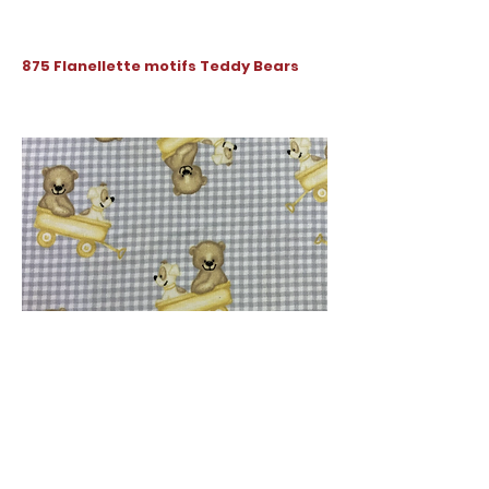
875 Flanellette motifs Teddy Bears