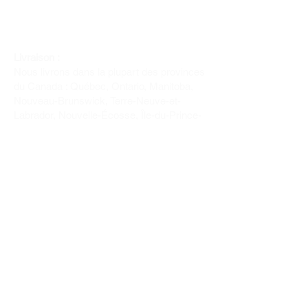
Livraison :
Nous livrons dans la plupart des provinces
du Canada : Québec, Ontario, Manitoba,
Nouveau-Brunswick, Terre-Neuve-et-
Labrador, Nouvelle-Écosse, Île-du-Prince-
Édouard et Saskatchewan.
Politique de remboursement :
Il n'y a pas de retour pour du tissus car
nous l'avons coupé pour vous.
Depuis 1970