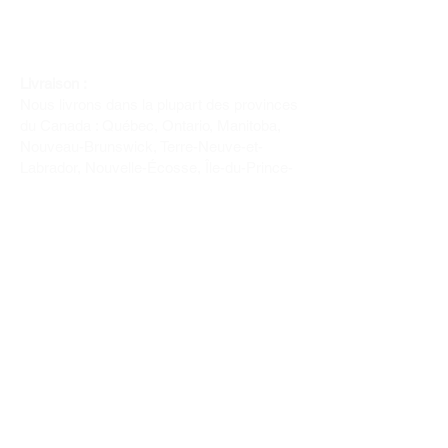
Livraison :
Nous livrons dans la plupart des provinces
du Canada : Québec, Ontario, Manitoba,
Nouveau-Brunswick, Terre-Neuve-et-
Labrador, Nouvelle-Écosse, Île-du-Prince-
Édouard et Saskatchewan.
Politique de remboursement :
Il n'y a pas de retour pour du tissus car
nous l'avons coupé pour vous.
Depuis 1970