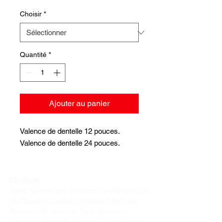
Choisir
*
Quantité
*
Ajouter au panier
Valence de dentelle 12 pouces.
Valence de dentelle 24 pouces.
Livraison :
Nous livrons dans la plupart des provinces
du Canada : Québec, Ontario, Manitoba,
Nouveau-Brunswick, Terre-Neuve-et-
Labrador, Nouvelle-Écosse, Île-du-Prince-