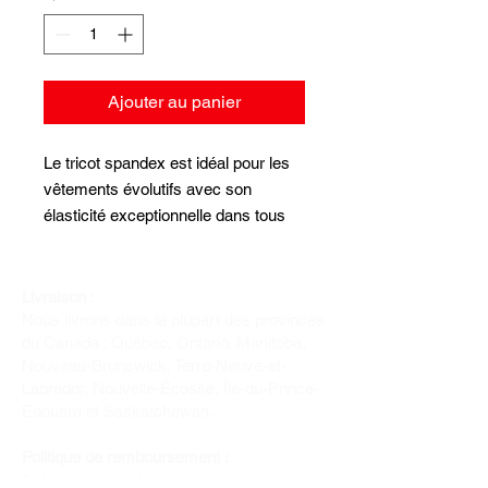
Ajouter au panier
Le tricot spandex est idéal pour les 
vêtements évolutifs avec son 
élasticité exceptionnelle dans tous 
les sens, il a une bonne épaisseur et 
une douceur vraiment agréable.  
Largeur 60 pouces. Composition: 
Livraison :
Nous livrons dans la plupart des provinces
rayonne et spandex.  Les prix sont 
du Canada : Québec, Ontario, Manitoba,
pour 1 mètre de longueur.
Nouveau-Brunswick, Terre-Neuve-et-
Labrador, Nouvelle-Écosse, Île-du-Prince-
Édouard et Saskatchewan.
Politique de remboursement :
Il n'y a pas de retour pour du tissus car