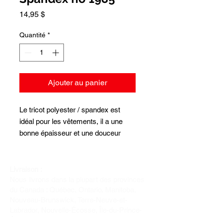
Prix
14,95 $
Quantité
*
Ajouter au panier
Le tricot polyester / spandex est
idéal pour les vêtements, il a une
bonne épaisseur et une douceur
vraiment agréable. Largeur
60 pouces. Composition: polyester
95% et spandex 5%. Les prix sont
Livraison :
Nous livrons dans la plupart des provinces
pour 1 mètre de longueur.
du Canada : Québec, Ontario, Manitoba,
Nouveau-Brunswick, Terre-Neuve-et-
Labrador, Nouvelle-Écosse, Île-du-Prince-