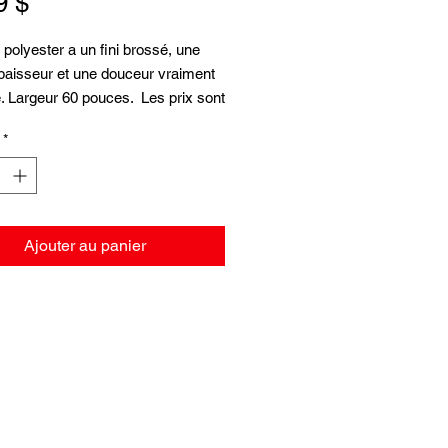
Prix
9 $
t polyester a un fini brossé, une
paisseur et une douceur vraiment
. Largeur 60 pouces. Les prix sont
ètre de longueur.
*
Ajouter au panier