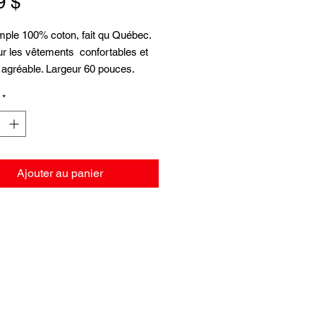
Prix
9 $
imple 100% coton, fait qu Québec.
ur les vêtements confortables et
agréable. Largeur 60 pouces.
t pâle. Les prix sont pour 1 mètre
*
ueur.
Ajouter au panier