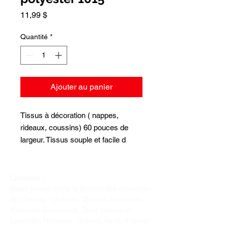
Prix
11,99 $
Quantité
*
Ajouter au panier
Tissus à décoration ( nappes,
rideaux, coussins) 60 pouces de
largeur. Tissus souple et facile d
entretien.
Livraison :
Nous livrons dans la plupart des provinces
du Canada : Québec, Ontario, Manitoba,
Nouveau-Brunswick, Terre-Neuve-et-
Labrador, Nouvelle-Écosse, Île-du-Prince-