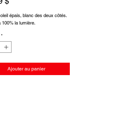
Prix
9 $
leil épais, blanc des deux côtés.
 100% la lumière.
*
Ajouter au panier