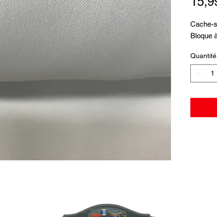
15,9
Cache-so
Bloque à
Quantité