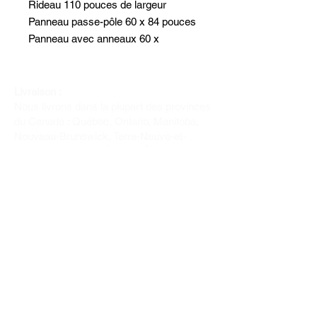
Rideau 110 pouces de largeur
Panneau passe-pôle 60 x 84 pouces
Panneau avec anneaux 60 x
84 pouces
sur mesures disponibles appelez
pour les détails
Livraison :
Nous livrons dans la plupart des provinces
du Canada : Québec, Ontario, Manitoba,
Nouveau-Brunswick, Terre-Neuve-et-
Labrador, Nouvelle-Écosse, Île-du-Prince-
Édouard et Saskatchewan.
Politique de remboursement :
Il n'y a pas de retour pour du tissus car
nous l'avons coupé pour vous.