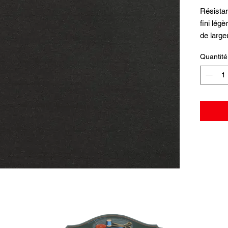
Résistan
fini lég
de large
Quantité