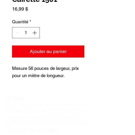
Prix
16,99 $
Quantité
*
Ajouter au panier
Mesure 56 pouces de largeur, prix
pour un mètre de longueur.
Livraison :
Nous livrons dans la plupart des provinces
du Canada : Québec, Ontario, Manitoba,
Nouveau-Brunswick, Terre-Neuve-et-
Labrador, Nouvelle-Écosse, Île-du-Prince-
Édouard et Saskatchewan.