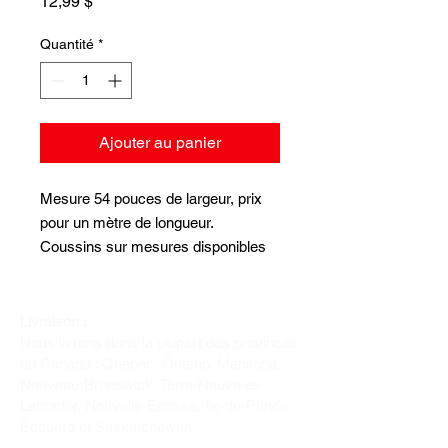
Prix
12,99 $
Quantité
*
Ajouter au panier
Mesure 54 pouces de largeur, prix
pour un mètre de longueur.
Coussins sur mesures disponibles
sur commandes spéciales.
Livraison :
Nous livrons dans la plupart des provinces
du Canada : Québec, Ontario, Manitoba,
Nouveau-Brunswick, Terre-Neuve-et-
Labrador, Nouvelle-Écosse, Île-du-Prince-
Édouard et Saskatchewan.