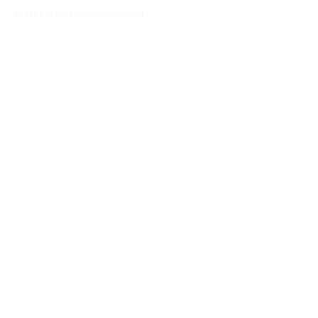
Politique de remboursement :
Il n'y a pas de retour pour du tissus car
nous l'avons coupé pour vous.
Depuis 1970
Moyens de paiement
Contactez-nous