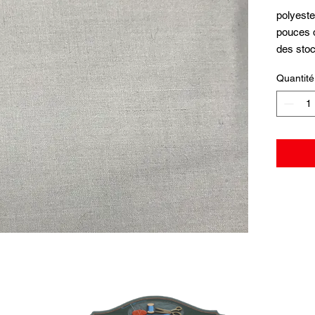
polyeste
pouces d
des sto
Quantité