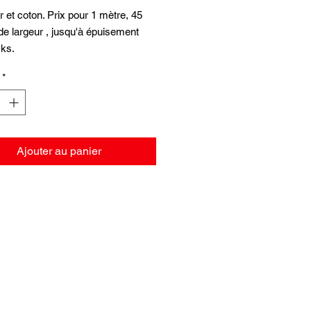
r et coton. Prix pour 1 mètre, 45
e largeur , jusqu'à épuisement
cks.
*
Ajouter au panier