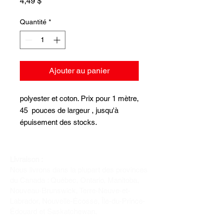
Prix
4,49 $
Quantité
*
Ajouter au panier
polyester et coton. Prix pour 1 mètre,
45 pouces de largeur , jusqu'à
épuisement des stocks.
Livraison :
Nous livrons dans la plupart des provinces
du Canada : Québec, Ontario, Manitoba,
Nouveau-Brunswick, Terre-Neuve-et-
Labrador, Nouvelle-Écosse, Île-du-Prince-
Édouard et Saskatchewan.