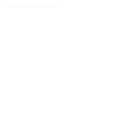
Politique de remboursement :
Il n'y a pas de retour pour du tissus car
nous l'avons coupé pour vous.
Depuis 1970
Moyens de paiement
Contactez-nous