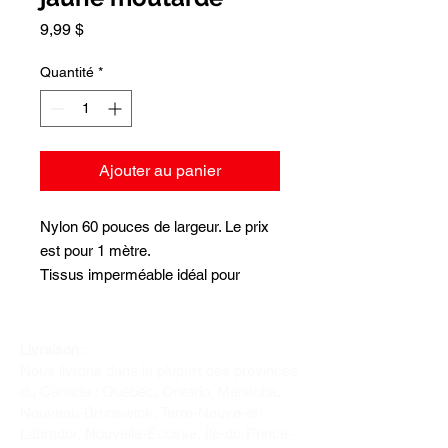
Prix
9,99 $
Quantité
*
Ajouter au panier
Nylon 60 pouces de largeur. Le prix
est pour 1 mètre.
Tissus imperméable idéal pour
l'extérieur. 400 deniers, endos blanc
Livraison :
Nous livrons dans la plupart des provinces
du Canada : Québec, Ontario, Manitoba,
Nouveau-Brunswick, Terre-Neuve-et-
Labrador, Nouvelle-Écosse, Île-du-Prince-