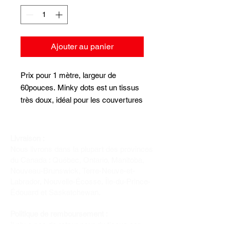
Ajouter au panier
Prix pour 1 mètre, largeur de
60pouces. Minky dots est un tissus
très doux, idéal pour les couvertures
de bébé ou pour les grands
douillets.
Livraison :
Nous livrons dans la plupart des provinces
du Canada : Québec, Ontario, Manitoba,
Nouveau-Brunswick, Terre-Neuve-et-
Labrador, Nouvelle-Écosse, Île-du-Prince-
Édouard et Saskatchewan.
Politique de remboursement :
Il n'y a pas de retour pour du tissus car