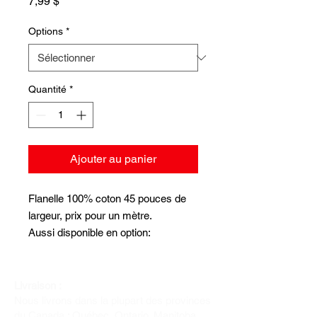
Prix
7,99 $
Options
*
Quantité
*
Ajouter au panier
Flanelle 100% coton 45 pouces de
largeur, prix pour un mètre.
Aussi disponible en option:
Doudou pour bébé, 44x44 pouces,
finition à l'overlock.
Ensemble de draps pour
Livraison :
Nous livrons dans la plupart des provinces
bassinnette, drap contour, 27x52
du Canada : Québec, Ontario, Manitoba,