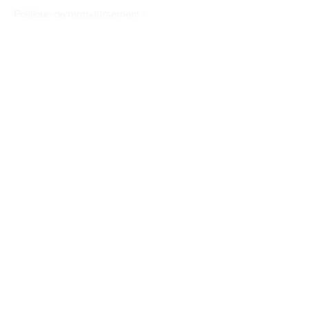
Politique de remboursement :
Il n'y a pas de retour pour du tissus car
nous l'avons coupé pour vous.
Depuis 1970
Moyens de paiement
Contactez-nous