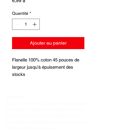
Prix
6,99 $
Quantité
*
Ajouter au panier
Flanelle 100% coton 45 pouces de
largeur jusqu'à épuisement des
stocks
Livraison :
Nous livrons dans la plupart des provinces
du Canada : Québec, Ontario, Manitoba,
Nouveau-Brunswick, Terre-Neuve-et-
Labrador, Nouvelle-Écosse, Île-du-Prince-
Édouard et Saskatchewan.