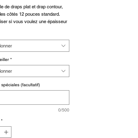
 de draps plat et drap contour,
des côtés 12 pouces standard.
ser si vous voulez une épaisseur
te ou si vous avez des mesures
. Taies d'oreillers en option.
 épuisement des stocks
ionner
eiller
*
ionner
spéciales (facultatif)
0/500
*