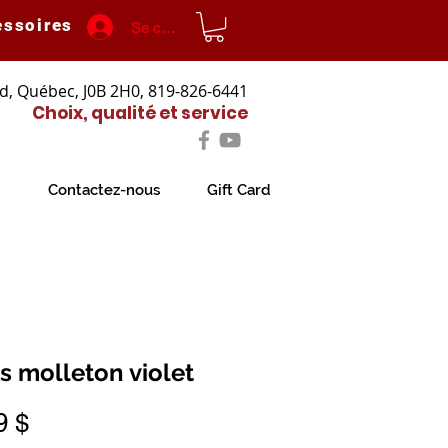
essoires
Se connecter
d, Québec, J0B 2H0, 819-826-6441
Choix, qualité et service
Contactez-nous
Gift Card
s molleton violet
Prix
9 $