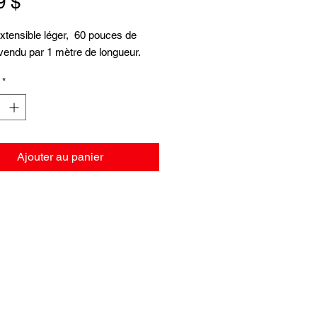
Prix
9 $
tensible léger,  60 pouces de 
 vendu par 1 mètre de longueur.
*
Ajouter au panier