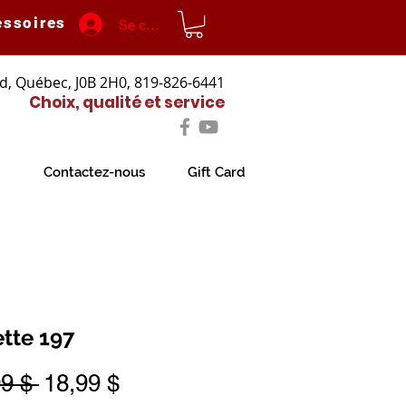
essoires
Se connecter
d, Québec, J0B 2H0, 819-826-6441
Choix, qualité et service
Contactez-nous
Gift Card
ette 197
Prix
Prix
9 $ 
18,99 $