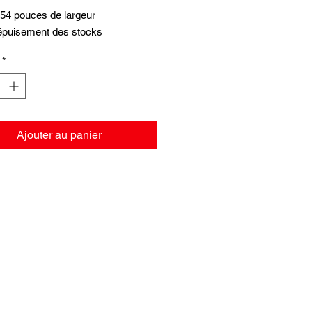
original
promotionnel
 54 pouces de largeur
 épuisement des stocks
*
Ajouter au panier