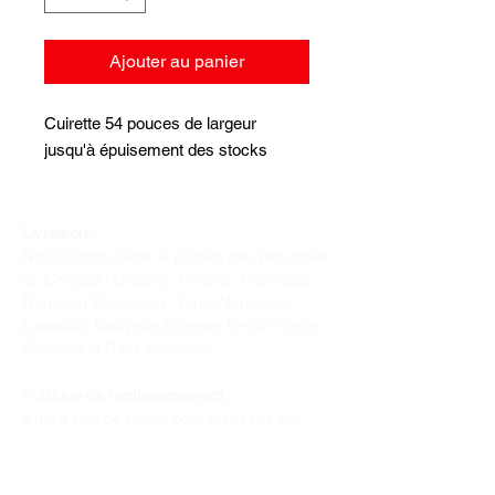
Ajouter au panier
Cuirette 54 pouces de largeur
jusqu'à épuisement des stocks
Livraison :
Nous livrons dans la plupart des provinces
du Canada : Québec, Ontario, Manitoba,
Nouveau-Brunswick, Terre-Neuve-et-
Labrador, Nouvelle-Écosse, Île-du-Prince-
Édouard et Saskatchewan.
Politique de remboursement :
Il n'y a pas de retour pour du tissus car
nous l'avons coupé pour vous.