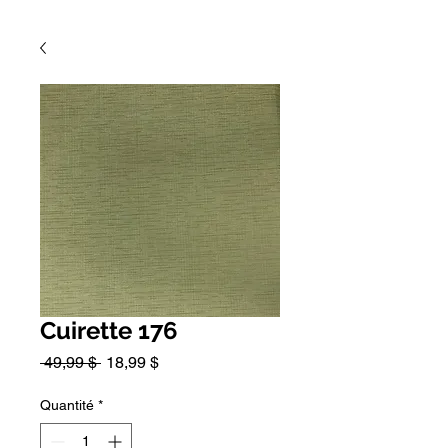
Cuirette 176
Prix
Prix
 49,99 $ 
18,99 $
original
promotionnel
Quantité
*