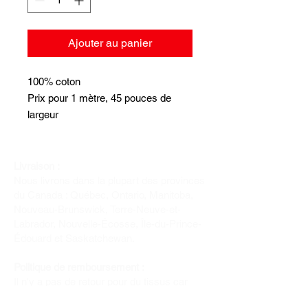
Ajouter au panier
100% coton
Prix pour 1 mètre, 45 pouces de
largeur
jusqu'à épuisement des stocks
Livraison :
Nous livrons dans la plupart des provinces
du Canada : Québec, Ontario, Manitoba,
Nouveau-Brunswick, Terre-Neuve-et-
Labrador, Nouvelle-Écosse, Île-du-Prince-
Édouard et Saskatchewan.
Politique de remboursement :
Il n'y a pas de retour pour du tissus car
nous l'avons coupé pour vous.