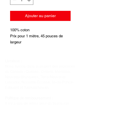
Ajouter au panier
100% coton
Prix pour 1 mètre, 45 pouces de
largeur
jusqu'à épuisement des stocks
Livraison :
Nous livrons dans la plupart des provinces
du Canada : Québec, Ontario, Manitoba,
Nouveau-Brunswick, Terre-Neuve-et-
Labrador, Nouvelle-Écosse, Île-du-Prince-
Édouard et Saskatchewan.
Politique de remboursement :
Il n'y a pas de retour pour du tissus car
nous l'avons coupé pour vous.