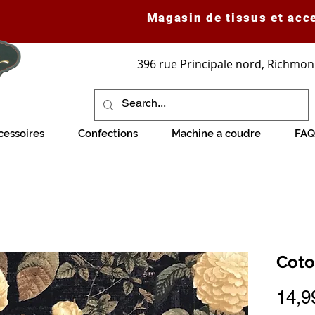
Magasin de tissus et acc
396 rue Principale nord, Richmon
cessoires
Confections
Machine a coudre
FAQ
Coto
14,9