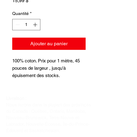
Prix
15,99 $
Quantité
*
Ajouter au panier
100% coton. Prix pour 1 mètre, 45
pouces de largeur , jusqu'à
épuisement des stocks.
Livraison :
Nous livrons dans la plupart des provinces
du Canada : Québec, Ontario, Manitoba,
Nouveau-Brunswick, Terre-Neuve-et-
Labrador, Nouvelle-Écosse, Île-du-Prince-
Édouard et Saskatchewan.