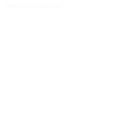
Politique de remboursement :
Il n'y a pas de retour pour du tissus car
nous l'avons coupé pour vous.
Depuis 1970
Moyens de paiement
Contactez-nous