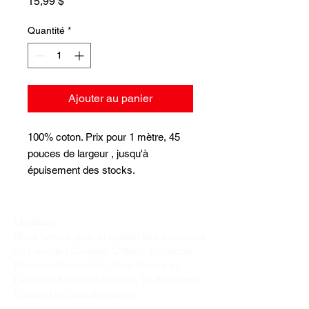
Prix
15,99 $
Quantité
*
Ajouter au panier
100% coton. Prix pour 1 mètre, 45
pouces de largeur , jusqu'à
épuisement des stocks.
Livraison :
Nous livrons dans la plupart des provinces
du Canada : Québec, Ontario, Manitoba,
Nouveau-Brunswick, Terre-Neuve-et-
Labrador, Nouvelle-Écosse, Île-du-Prince-
Édouard et Saskatchewan.