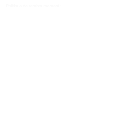
Politique de remboursement :
Il n'y a pas de retour pour du tissus car
nous l'avons coupé pour vous.
Depuis 1970
Moyens de paiement
Contactez-nous