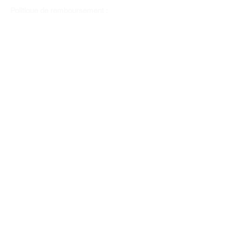
Politique de remboursement :
Il n'y a pas de retour pour du tissus car
nous l'avons coupé pour vous.
Depuis 1970
Moyens de paiement
Contactez-nous