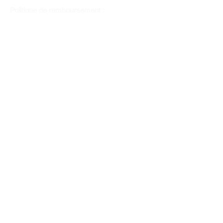
Politique de remboursement :
Il n'y a pas de retour pour du tissus car
nous l'avons coupé pour vous.
Depuis 1970
Moyens de paiement
Contactez-nous