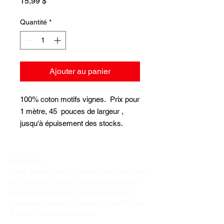
Prix
15,99 $
Quantité
*
Ajouter au panier
100% coton motifs vignes. Prix pour
1 mètre, 45 pouces de largeur ,
jusqu'à épuisement des stocks.
Livraison :
Nous livrons dans la plupart des provinces
du Canada : Québec, Ontario, Manitoba,
Nouveau-Brunswick, Terre-Neuve-et-
Labrador, Nouvelle-Écosse, Île-du-Prince-
Édouard et Saskatchewan.