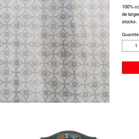
100% co
de large
stocks.
Quantité