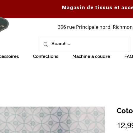
Magasin de tissus et acc
396 rue Principale nord, Richmon
cessoires
Confections
Machine a coudre
FAQ
Coto
12,9