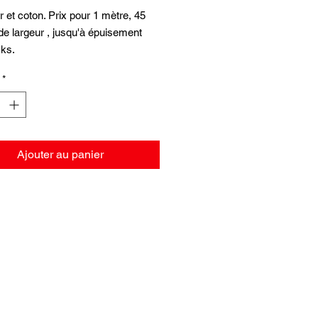
r et coton. Prix pour 1 mètre, 45
e largeur , jusqu'à épuisement
cks.
*
Ajouter au panier