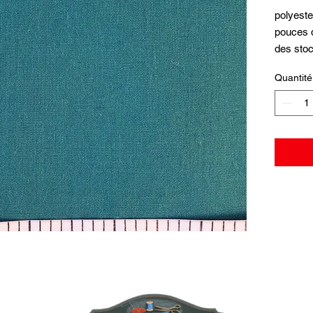
polyeste
pouces d
des sto
Quantité