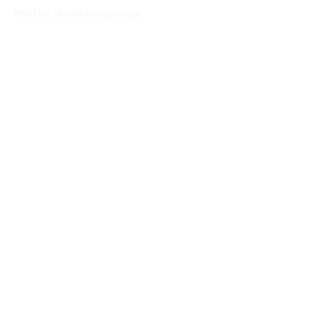
Politique de remboursement :
Il n'y a pas de retour pour du tissus car
nous l'avons coupé pour vous.
Depuis 1970
Moyens de paiement
Contactez-nous