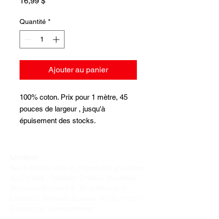
Prix
16,99 $
Quantité
*
Ajouter au panier
100% coton. Prix pour 1 mètre, 45
pouces de largeur , jusqu'à
épuisement des stocks.
Livraison :
Nous livrons dans la plupart des provinces
du Canada : Québec, Ontario, Manitoba,
Nouveau-Brunswick, Terre-Neuve-et-
Labrador, Nouvelle-Écosse, Île-du-Prince-
Édouard et Saskatchewan.