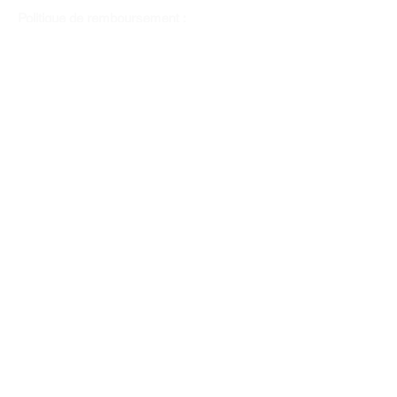
Politique de remboursement :
Il n'y a pas de retour pour du tissus car
nous l'avons coupé pour vous.
Depuis 1970
Moyens de paiement
Contactez-nous