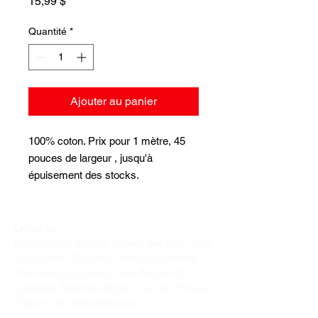
Prix
15,99 $
Quantité
*
Ajouter au panier
100% coton. Prix pour 1 mètre, 45
pouces de largeur , jusqu'à
épuisement des stocks.
Livraison :
Nous livrons dans la plupart des provinces
du Canada : Québec, Ontario, Manitoba,
Nouveau-Brunswick, Terre-Neuve-et-
Labrador, Nouvelle-Écosse, Île-du-Prince-
Édouard et Saskatchewan.